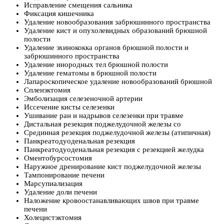
Исправление смещения сальника
Фиксация кишечника
Удаление новообразования забрюшинного пространства
Удаление кист и опухолевидных образований брюшной
полости
Удаление эхинококка органов брюшной полости и
забрюшинного пространства
Удаление инородных тел брюшной полости
Удаление гематомы в брюшной полости
Лапароскопическое удаление новообразований брюшной
Спленэктомия
Эмболизация селезеночной артерии
Иссечение кисты селезенки
Ушивание ран и надрывов селезенки при травме
Дистальная резекция поджелудочной железы со
Срединная резекция поджелудочной железы (атипичная)
Панкреатодуоденальная резекция
Панкреатодуоденальная резекция с резекцией желудка
Оментобурсостомия
Наружное дренирование кист поджелудочной железы
Тампонирование печени
Марсупиализация
Удаление доли печени
Наложение кровоостанавливающих швов при травме
печени
Холецистэктомия