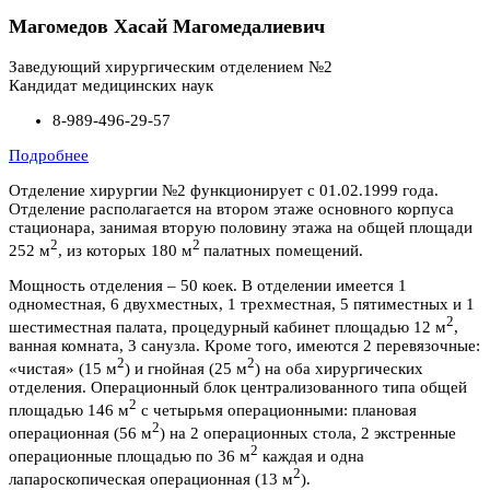
Магомедов Хасай Магомедалиевич
Заведующий хирургическим отделением №2
Кандидат медицинских наук
8-989-496-29-57
Подробнее
Отделение хирургии №2 функционирует с 01.02.1999 года.
Отделение располагается на втором этаже основного корпуса
стационара, занимая вторую половину этажа на общей площади
2
2
252 м
, из которых 180 м
палатных помещений.
Мощность отделения – 50 коек. В отделении имеется 1
одноместная, 6 двухместных, 1 трехместная, 5 пятиместных и 1
2
шестиместная палата, процедурный кабинет площадью 12 м
,
ванная комната, 3 санузла. Кроме того, имеются 2 перевязочные:
2
2
«чистая» (15 м
) и гнойная (25 м
) на оба хирургических
отделения. Операционный блок централизованного типа общей
2
площадью 146 м
с четырьмя операционными: плановая
2
операционная (56 м
) на 2 операционных стола, 2 экстренные
2
операционные площадью по 36 м
каждая и одна
2
лапароскопическая операционная (13 м
).