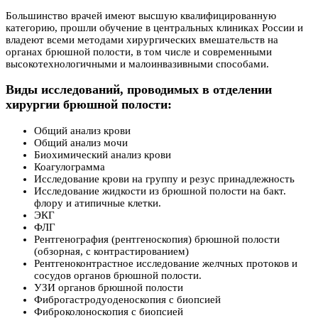
Большинство врачей имеют высшую квалифицированную
категорию, прошли обучение в центральных клиниках России и
владеют всеми методами хирургических вмешательств на
органах брюшной полости, в том числе и современными
высокотехнологичными и малоинвазивными способами.
Виды исследований, проводимых в отделении
хирургии брюшной полости:
Общий анализ крови
Общий анализ мочи
Биохимический анализ крови
Коагулограмма
Исследование крови на группу и резус принадлежность
Исследование жидкости из брюшной полости на бакт.
флору и атипичные клетки.
ЭКГ
ФЛГ
Рентгенография (рентгеноскопия) брюшной полости
(обзорная, с контрастированием)
Рентгеноконтрастное исследование желчных протоков и
сосудов органов брюшной полости.
УЗИ органов брюшной полости
Фиброгастродуоденоскопия с биопсией
Фиброколоноскопия с биопсией