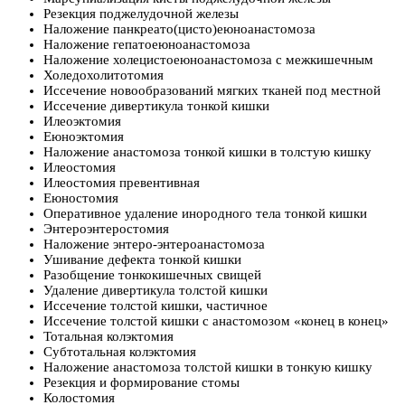
Резекция поджелудочной железы
Наложение панкреато(цисто)еюноанастомоза
Наложение гепатоеюноанастомоза
Наложение холецистоеюноанастомоза с межкишечным
Холедохолитотомия
Иссечение новообразований мягких тканей под местной
Иссечение дивертикула тонкой кишки
Илеоэктомия
Еюноэктомия
Наложение анастомоза тонкой кишки в толстую кишку
Илеостомия
Илеостомия превентивная
Еюностомия
Оперативное удаление инородного тела тонкой кишки
Энтероэнтеростомия
Наложение энтеро-энтероанастомоза
Ушивание дефекта тонкой кишки
Разобщение тонкокишечных свищей
Удаление дивертикула толстой кишки
Иссечение толстой кишки, частичное
Иссечение толстой кишки с анастомозом «конец в конец»
Тотальная колэктомия
Субтотальная колэктомия
Наложение анастомоза толстой кишки в тонкую кишку
Резекция и формирование стомы
Колостомия