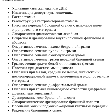
Ушивание язвы желудка или ДПК
Инвагинация дивертикула кишечника
Гастростомия
Реконструкция гастроэнтероанастомоза
Пластика передней брюшной стенки с использованием
эндопротезного материала
Лапароскопия диагностически-лечебная
Вскрытие и дренирование внутрибрюшной флегмоны и
абсцесса
Оперативное лечение пахово-бедренной грыжи
Оперативное лечение пупочной грыжи
Оперативное лечение околопупочной грыжи
Оперативное лечение грыжи передней брюшной стенки
Грыжесечение грыжи белой линии живота (легкая
Пластика при диастазе мышц живота
Операция при малой, средней большой, гигантской и
послеоперационной грыже с применением эндопротезного
материала
Оперативное лечение диафрагмальной грыжи
Операция при грыже пищеводного отверстия диафрагмы
Дренаж перитонеальный
Дренирование кист брюшной полости
Лапароскопическое дренирование брюшной полости
Иссечение кожи и подкожно-жировой клетчатки передней
Разделение брюшинных спаек