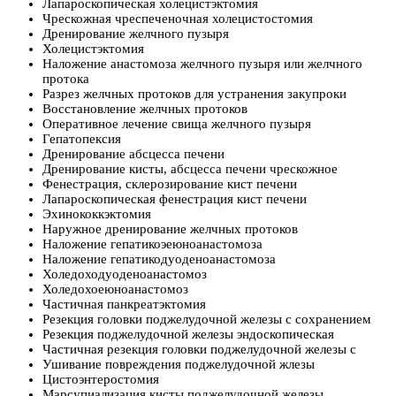
Лапароскопическая холецистэктомия
Чрескожная чреспеченочная холецистостомия
Дренирование желчного пузыря
Холецистэктомия
Наложение анастомоза желчного пузыря или желчного
протока
Разрез желчных протоков для устранения закупроки
Восстановление желчных протоков
Оперативное лечение свища желчного пузыря
Гепатопексия
Дренирование абсцесса печени
Дренирование кисты, абсцесса печени чрескожное
Фенестрация, склерозирование кист печени
Лапароскопическая фенестрация кист печени
Эхинококкэктомия
Наружное дренирование желчных протоков
Наложение гепатикоэеюноанастомоза
Наложение гепатикодуоденоанастомоза
Холедоходуоденоанастомоз
Холедохоеюноанастомоз
Частичная панкреатэктомия
Резекция головки поджелудочной железы с сохранением
Резекция поджелудочной железы эндоскопическая
Частичная резекция головки поджелудочной железы с
Ушивание повреждения поджелудочной жлезы
Цистоэнтеростомия
Марсупиализация кисты поджелудочной железы