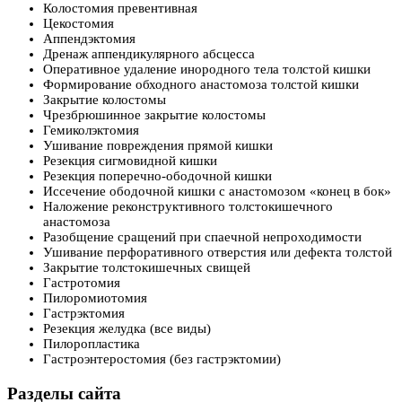
Колостомия превентивная
Цекостомия
Аппендэктомия
Дренаж аппендикулярного абсцесса
Оперативное удаление инородного тела толстой кишки
Формирование обходного анастомоза толстой кишки
Закрытие колостомы
Чрезбрюшинное закрытие колостомы
Гемиколэктомия
Ушивание повреждения прямой кишки
Резекция сигмовидной кишки
Резекция поперечно-ободочной кишки
Иссечение ободочной кишки с анастомозом «конец в бок»
Наложение реконструктивного толстокишечного
анастомоза
Разобщение сращений при спаечной непроходимости
Ушивание перфоративного отверстия или дефекта толстой
Закрытие толстокишечных свищей
Гастротомия
Пилоромиотомия
Гастрэктомия
Резекция желудка (все виды)
Пилоропластика
Гастроэнтеростомия (без гастрэктомии)
Разделы сайта