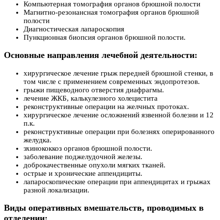
Компьютерная томография органов брюшной полости
Магнитно-резонансная томография органов брюшной
полости
Диагностическая лапароскопия
Пункционная биопсия органов брюшной полости.
Основные направления лечебной деятельности:
хирургическое лечение грыж передней брюшной стенки, в
том числе с применением современных эндопротезов.
грыжи пищеводного отверстия диафрагмы.
лечение ЖКБ, калькулезного холецистита
реконструктивные операции на желчных протоках.
хирургическое лечение осложнений язвенной болезни и 12
п.к.
реконструктивные операции при болезнях оперированного
желудка.
эхинококкоз органов брюшной полости.
заболевание поджелудочной железы.
доброкачественные опухоли мягких тканей.
острые и хронические аппендициты.
лапароскопические операции при аппендицитах и грыжах
разной локализации.
Виды оперативных вмешательств, проводимых в
отделении: