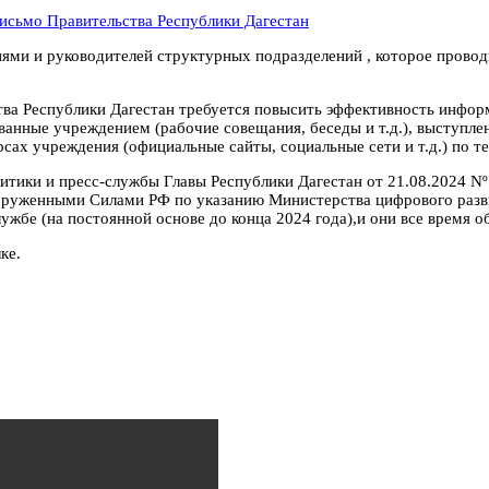
ями и руководителей структурных подразделений , которое прово
ьства Республики Дагестан требуется повысить эффективность инфо
ованные учреждением (рабочие совещания, беседы и т.д.), выступл
рсах учреждения (официальные сайты, социальные сети и т.д.) по 
итики и пресс-службы Главы Республики Дагестан от 21.08.2024 N
Вооруженными Силами РФ по указанию Министерства цифрового разв
е (на постоянной основе до конца 2024 года),и они все время об
ке.