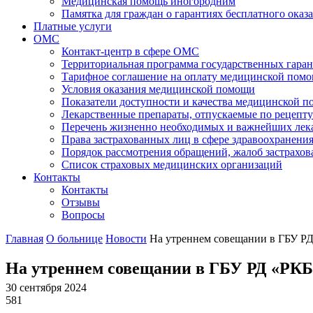
Медицинская помощь иногородним
Памятка для граждан о гарантиях бесплатного ок
Платные услуги
ОМС
Контакт-центр в сфере ОМС
Территориальная программа государственных гара
Тарифное соглашение на оплату медицинской помо
Условия оказания медицинской помощи
Показатели доступности и качества медицинской 
Лекарственные препараты, отпускаемые по рецепту
Перечень жизненно необходимых и важнейших ле
Права застрахованных лиц в сфере здравоохранени
Порядок рассмотрения обращений, жалоб застрахо
Список страховых медицинских организаций
Контакты
Контакты
Отзывы
Вопросы
Главная
О больнице
Новости
На утреннем совещании в ГБУ Р
На утреннем совещании в ГБУ РД «РКБ
30 сентября 2024
581