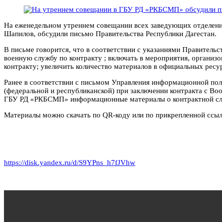
На еженедельном утреннем совещании всех заведующих отделени
Шапилов, обсудили письмо Правительства Республики Дагестан.
В письме говорится, что в соответствии с указаниями Правител
военную службу по контракту ; включать в мероприятия, организ
контракту; увеличить количество материалов в официальных ресу
Ранее в соответствии с письмом Управления информационной пол
(федеральной и республиканской) при заключении контракта с 
ГБУ РД «РКБСМП» информационные материалы о контрактной служб
Материалы можно скачать по QR-коду или по прикрепленной ссыл
https://disk.yandex.ru/d/S9YPns_h7fJVhw