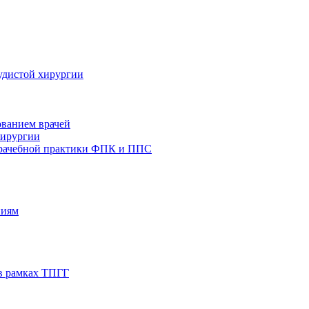
удистой хирургии
ованием врачей
хирургии
врачебной практики ФПК и ППС
ниям
в рамках ТПГГ