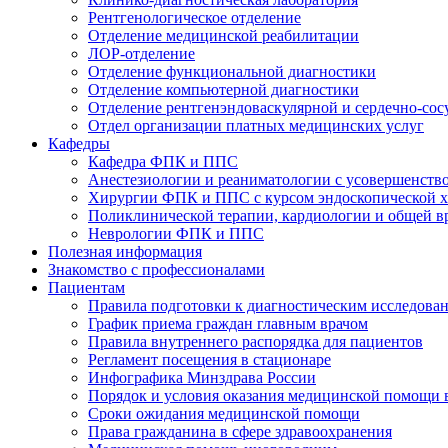
Рентгенологическое отделение
Отделение медицинской реабилитации
ЛОР-отделение
Отделение функциональной диагностики
Отделение компьютерной диагностики
Отделение рентгенэндоваскулярной и сердечно-сос
Отдел организации платных медицинских услуг
Кафедры
Кафедра ФПК и ППС
Анестезиологии и реаниматологии с усовершенств
Хирургии ФПК и ППС с курсом эндоскопической 
Поликлинической терапии, кардиологии и общей 
Неврологии ФПК и ППС
Полезная информация
Знакомство с профессионалами
Пациентам
Правила подготовки к диагностическим исследова
График приема граждан главным врачом
Правила внутреннего распорядка для пациентов
Регламент посещения в стационаре
Инфографика Минздрава России
Порядок и условия оказания медицинской помощи 
Сроки ожидания медицинской помощи
Права гражданина в сфере здравоохранения