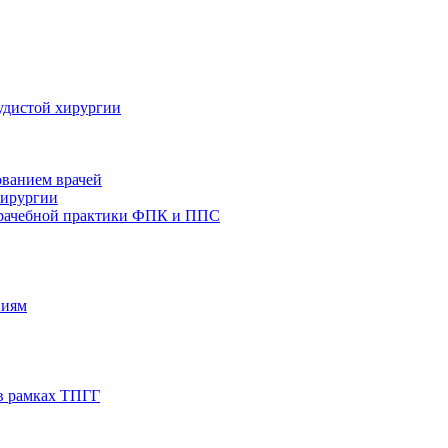
удистой хирургии
ованием врачей
хирургии
врачебной практики ФПК и ППС
ниям
в рамках ТПГГ