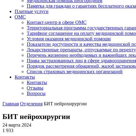
Медицинская помощь иногородним
Памятка для граждан о гарантиях бесплатного ок
Платные услуги
ОМС
Контакт-центр в сфере ОМС
Территориальная программа государственных гара
Тарифное соглашение на оплату медицинской помо
Условия оказания медицинской помощи
Показатели доступности и качества медицинской 
Лекарственные препараты, отпускаемые по рецепту
Перечень жизненно необходимых и важнейших ле
Права застрахованных лиц в сфере здравоохранени
Порядок рассмотрения обращений, жалоб застрахо
Список страховых медицинских организаций
Контакты
Контакты
Отзывы
Вопросы
Главная
Отделения
БИТ нейрохирургии
БИТ нейрохирургии
24 марта 2024
1 933