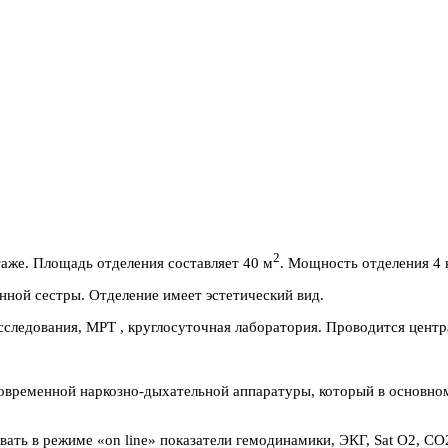
2
таже. Площадь отделения составляет 40 м
. Мощность отделения 4 
ной сестры. Отделение имеет эстетический вид.
исследования, МРТ , круглосуточная лаборатория. Проводится цент
временной наркозно-дыхательной аппаратуры, который в основно
ать в режиме «on line» показатели гемодинамики, ЭКГ, Sat O2, С