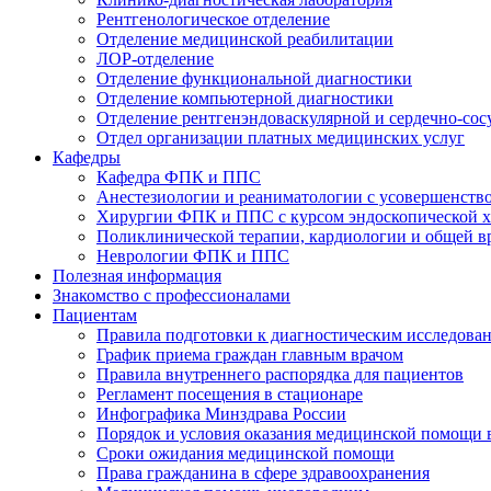
Рентгенологическое отделение
Отделение медицинской реабилитации
ЛОР-отделение
Отделение функциональной диагностики
Отделение компьютерной диагностики
Отделение рентгенэндоваскулярной и сердечно-сос
Отдел организации платных медицинских услуг
Кафедры
Кафедра ФПК и ППС
Анестезиологии и реаниматологии с усовершенств
Хирургии ФПК и ППС с курсом эндоскопической 
Поликлинической терапии, кардиологии и общей 
Неврологии ФПК и ППС
Полезная информация
Знакомство с профессионалами
Пациентам
Правила подготовки к диагностическим исследова
График приема граждан главным врачом
Правила внутреннего распорядка для пациентов
Регламент посещения в стационаре
Инфографика Минздрава России
Порядок и условия оказания медицинской помощи 
Сроки ожидания медицинской помощи
Права гражданина в сфере здравоохранения