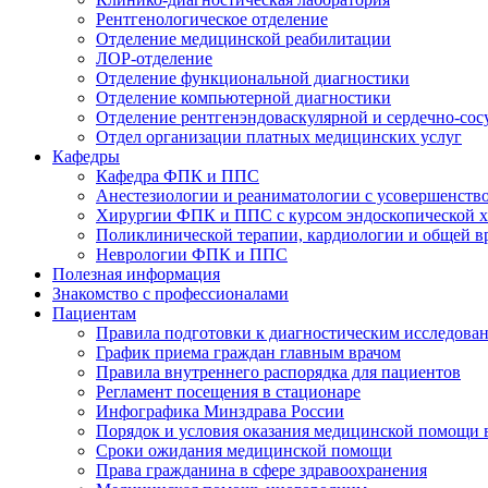
Рентгенологическое отделение
Отделение медицинской реабилитации
ЛОР-отделение
Отделение функциональной диагностики
Отделение компьютерной диагностики
Отделение рентгенэндоваскулярной и сердечно-сос
Отдел организации платных медицинских услуг
Кафедры
Кафедра ФПК и ППС
Анестезиологии и реаниматологии с усовершенств
Хирургии ФПК и ППС с курсом эндоскопической 
Поликлинической терапии, кардиологии и общей 
Неврологии ФПК и ППС
Полезная информация
Знакомство с профессионалами
Пациентам
Правила подготовки к диагностическим исследова
График приема граждан главным врачом
Правила внутреннего распорядка для пациентов
Регламент посещения в стационаре
Инфографика Минздрава России
Порядок и условия оказания медицинской помощи 
Сроки ожидания медицинской помощи
Права гражданина в сфере здравоохранения