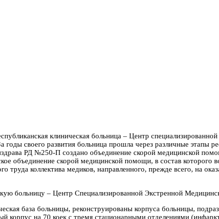
спубликанская клиническая больница – Центр специализированной 
За годы своего развития больница прошла через различные этапы р
нздрава РД №250-П создано объединение скорой медицинской помощ
нское объединение скорой медицинской помощи, в состав которого в
го труда коллектива медиков, направленного, прежде всего, на о
скую больницу – Центр Специализированной Экстренной Медицин
ческая база больницы, реконструированы корпуса больницы, подр
ый корпус на 70 коек с тремя стационарными отделениями (инфаркт