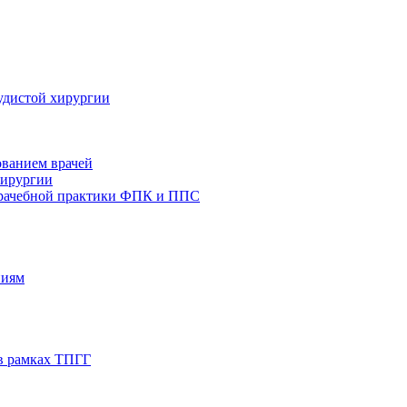
удистой хирургии
ованием врачей
хирургии
врачебной практики ФПК и ППС
ниям
в рамках ТПГГ