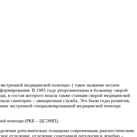
экстренной медицинской помощи» ( такое название носило
еформирования. В 1985 году реорганизована в больницу скорой
и, в состав которого вошла также станция скорой медицинской
ошла санитарно – авиационная служба. Это были годы развития,
казание экстренной специализированной медицинской помощи
ской помощи (РКБ – ЦСЭМП).
азделения дополнительно оснащены современным диагностическим
ное отделение, отделение сочетанной патологии и лечебно –