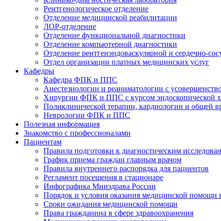
Рентгенологическое отделение
Отделение медицинской реабилитации
ЛОР-отделение
Отделение функциональной диагностики
Отделение компьютерной диагностики
Отделение рентгенэндоваскулярной и сердечно-сос
Отдел организации платных медицинских услуг
Кафедры
Кафедра ФПК и ППС
Анестезиологии и реаниматологии с усовершенств
Хирургии ФПК и ППС с курсом эндоскопической 
Поликлинической терапии, кардиологии и общей 
Неврологии ФПК и ППС
Полезная информация
Знакомство с профессионалами
Пациентам
Правила подготовки к диагностическим исследова
График приема граждан главным врачом
Правила внутреннего распорядка для пациентов
Регламент посещения в стационаре
Инфографика Минздрава России
Порядок и условия оказания медицинской помощи 
Сроки ожидания медицинской помощи
Права гражданина в сфере здравоохранения