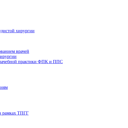
удистой хирургии
ованием врачей
хирургии
врачебной практики ФПК и ППС
ниям
в рамках ТПГГ