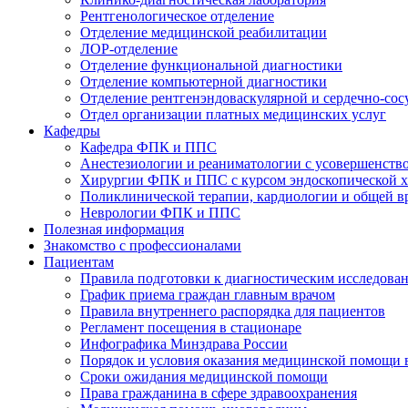
Рентгенологическое отделение
Отделение медицинской реабилитации
ЛОР-отделение
Отделение функциональной диагностики
Отделение компьютерной диагностики
Отделение рентгенэндоваскулярной и сердечно-сос
Отдел организации платных медицинских услуг
Кафедры
Кафедра ФПК и ППС
Анестезиологии и реаниматологии с усовершенств
Хирургии ФПК и ППС с курсом эндоскопической 
Поликлинической терапии, кардиологии и общей 
Неврологии ФПК и ППС
Полезная информация
Знакомство с профессионалами
Пациентам
Правила подготовки к диагностическим исследова
График приема граждан главным врачом
Правила внутреннего распорядка для пациентов
Регламент посещения в стационаре
Инфографика Минздрава России
Порядок и условия оказания медицинской помощи 
Сроки ожидания медицинской помощи
Права гражданина в сфере здравоохранения