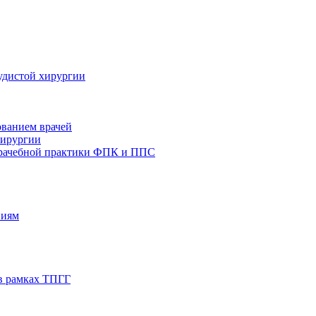
удистой хирургии
ованием врачей
хирургии
врачебной практики ФПК и ППС
ниям
в рамках ТПГГ