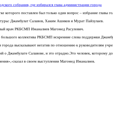
ке которого поставлен был только один вопрос – избрание главы го
атуры: Джамбулат Салавов, Хаким Ашиков и Мурат Пайзулаев.
авный врач РКБСМП Иманалиев Магомед Расулович.
 большого коллектива РКБСМП искренние слова поддержки Джамбул
и города высказывают негатив по отношению к руководителям учре
ий о Джамбулате Салавове, и это отрадно.Это человек, которому д
ения»,-сказал в своем выступлении Магомед Иманалиев.