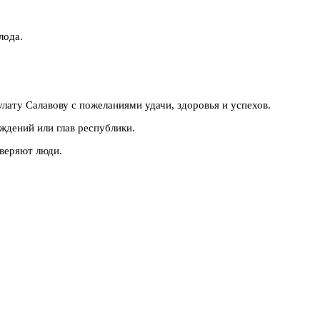
лода.
ату Салавову с пожеланиями удачи, здоровья и успехов.
ждений или глав республики.
оверяют люди.