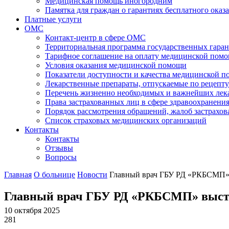
Медицинская помощь иногородним
Памятка для граждан о гарантиях бесплатного ок
Платные услуги
ОМС
Контакт-центр в сфере ОМС
Территориальная программа государственных гара
Тарифное соглашение на оплату медицинской помо
Условия оказания медицинской помощи
Показатели доступности и качества медицинской 
Лекарственные препараты, отпускаемые по рецепту
Перечень жизненно необходимых и важнейших ле
Права застрахованных лиц в сфере здравоохранени
Порядок рассмотрения обращений, жалоб застрахо
Список страховых медицинских организаций
Контакты
Контакты
Отзывы
Вопросы
Главная
О больнице
Новости
Главный врач ГБУ РД «РКБСМП» в
Главный врач ГБУ РД «РКБСМП» выступи
10 октября 2025
281