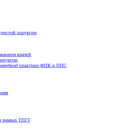
удистой хирургии
ованием врачей
хирургии
врачебной практики ФПК и ППС
ниям
в рамках ТПГГ