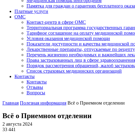
Медицинская помощь иногородним
Памятка для граждан о гарантиях бесплатного ок
Платные услуги
ОМС
Контакт-центр в сфере ОМС
Территориальная программа государственных гара
Тарифное соглашение на оплату медицинской помо
Условия оказания медицинской помощи
Показатели доступности и качества медицинской 
Лекарственные препараты, отпускаемые по рецепту
Перечень жизненно необходимых и важнейших ле
Права застрахованных лиц в сфере здравоохранени
Порядок рассмотрения обращений, жалоб застрахо
Список страховых медицинских организаций
Контакты
Контакты
Отзывы
Вопросы
Главная
Полезная информация
Всё о Приемном отделении
Всё о Приемном отделении
2 августа 2024
33 441