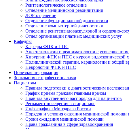
Рентгенологическое отделение
Отделение медицинской реабилитации
ЛОР-отделение
Отделение функциональной диагностики
Отделение компьютерной диагностики
Отделение рентгенэндоваскулярной и сердечно-сос
Отдел организации платных медицинских услуг
Кафедры
Кафедра ФПК и ППС
Анестезиологии и реаниматологии с усовершенств
Хирургии ФПК и ППС с курсом эндоскопической 
Поликлинической терапии, кардиологии и общей 
Неврологии ФПК и ППС
Полезная информация
Знакомство с профессионалами
Пациентам
Правила подготовки к диагностическим исследова
График приема граждан главным врачом
Правила внутреннего распорядка для пациентов
Регламент посещения в стационаре
Инфографика Минздрава России
Порядок и условия оказания медицинской помощи 
Сроки ожидания медицинской помощи
Права гражданина в сфере здравоохранения