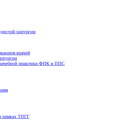
удистой хирургии
ованием врачей
хирургии
врачебной практики ФПК и ППС
ниям
в рамках ТПГГ