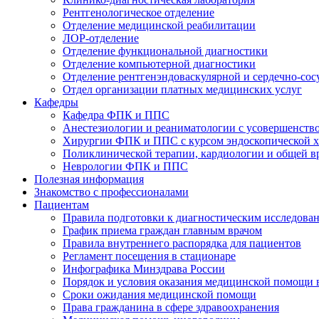
Рентгенологическое отделение
Отделение медицинской реабилитации
ЛОР-отделение
Отделение функциональной диагностики
Отделение компьютерной диагностики
Отделение рентгенэндоваскулярной и сердечно-сос
Отдел организации платных медицинских услуг
Кафедры
Кафедра ФПК и ППС
Анестезиологии и реаниматологии с усовершенств
Хирургии ФПК и ППС с курсом эндоскопической 
Поликлинической терапии, кардиологии и общей 
Неврологии ФПК и ППС
Полезная информация
Знакомство с профессионалами
Пациентам
Правила подготовки к диагностическим исследова
График приема граждан главным врачом
Правила внутреннего распорядка для пациентов
Регламент посещения в стационаре
Инфографика Минздрава России
Порядок и условия оказания медицинской помощи 
Сроки ожидания медицинской помощи
Права гражданина в сфере здравоохранения