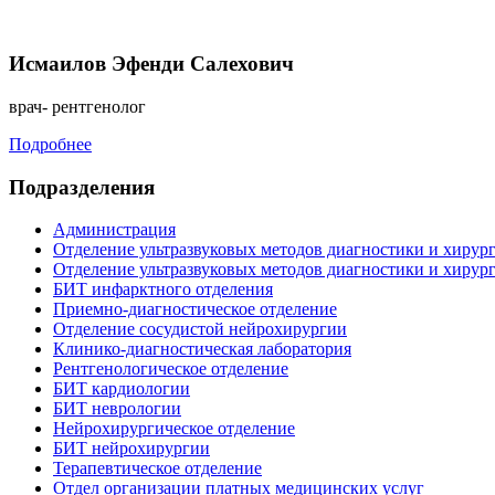
Исмаилов Эфенди Салехович
врач- рентгенолог
Подробнее
Подразделения
Администрация
Отделение ультразвуковых методов диагностики и хирур
Отделение ультразвуковых методов диагностики и хирур
БИТ инфарктного отделения
Приемно-диагностическое отделение
Отделение сосудистой нейрохирургии
Клинико-диагностическая лаборатория
Рентгенологическое отделение
БИТ кардиологии
БИТ неврологии
Нейрохирургическое отделение
БИТ нейрохирургии
Терапевтическое отделение
Отдел организации платных медицинских услуг